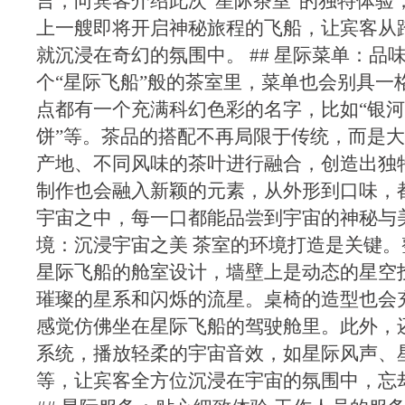
言，向宾客介绍此次“星际茶室”的独特体验
上一艘即将开启神秘旅程的飞船，让宾客从
就沉浸在奇幻的氛围中。 ## 星际菜单：品
个“星际飞船”般的茶室里，菜单也会别具一
点都有一个充满科幻色彩的名字，比如“银河
饼”等。茶品的搭配不再局限于传统，而是
产地、不同风味的茶叶进行融合，创造出独
制作也会融入新颖的元素，从外形到口味，
宇宙之中，每一口都能品尝到宇宙的神秘与美妙
境：沉浸宇宙之美 茶室的环境打造是关键
星际飞船的舱室设计，墙壁上是动态的星空
璀璨的星系和闪烁的流星。桌椅的造型也会
感觉仿佛坐在星际飞船的驾驶舱里。此外，
系统，播放轻柔的宇宙音效，如星际风声、
等，让宾客全方位沉浸在宇宙的氛围中，忘